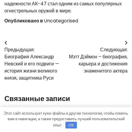
надежности АК-47 стал одним из самых популярных
огнестрельных оружий в мире.
Опубликовано в
Uncategorised
Навигация
Предыдущая:
Следующая:
по
Биография Александр
Мэтт Дэймон – биография,
записям
Невский и его подвиги —
карьера и достижения
история жизни великого
знаменитого актера
князя, защитника Руси
Связанные записи
Uncategorised
Этот сайт использует куки-файлы и другие технологии, чтобы помочь
вам в навигации, а также предоставить лучший пользовательский
опыт.
OK
Шипица с локализацией на пальце