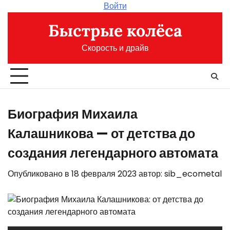
Перейти
Войти
к
Быстрые колёса
содержимому
Скорость и драйв
Биография Михаила
Калашникова — от детства до
создания легендарного автомата
Опубликовано в
18 февраля 2023
автор:
sib_ecometal