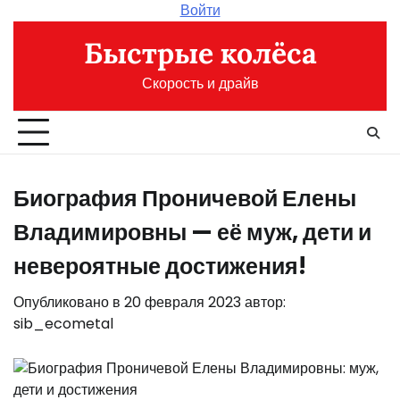
Перейти
Войти
к
Быстрые колёса
содержимому
Скорость и драйв
Биография Проничевой Елены
Владимировны — её муж, дети и
невероятные достижения!
Опубликовано в
20 февраля 2023
автор:
sib_ecometal