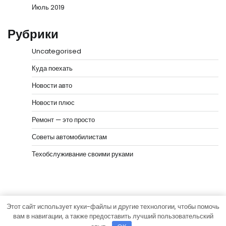
Июль 2019
Рубрики
Uncategorised
Куда поехать
Новости авто
Новости плюс
Ремонт — это просто
Советы автомобилистам
Техобслуживание своими руками
Этот сайт использует куки-файлы и другие технологии, чтобы помочь
Copyright © 2026
Быстрые колёса
Тема News Bank от
вам в навигации, а также предоставить лучший пользовательский
Adore Themes
.