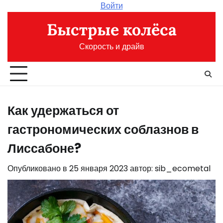
Перейти
Войти
к
Быстрые колёса
содержимому
Скорость и драйв
Как удержаться от
гастрономических соблазнов в
Лиссабоне?
Опубликовано в
25 января 2023
автор:
sib_ecometal