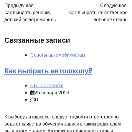
Предыдущая:
Следующая:
по
Как выбрать ребенку
Как выбрать качественное
записям
детский электромобиль
лобовое стекло
Связанные записи
Советы автомобилистам
Как выбрать автошколу?
sib_ecometal
25 января 2023
0
К выбору автошколы следует подойти ответственно,
ведь от качества обучения зависит, каким водителем
вы в итоге станете. Автошкола прививает стиль и