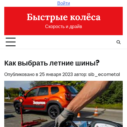
Перейти
Войти
к
Быстрые колёса
содержимому
Скорость и драйв
Как выбрать летние шины?
Опубликовано в
25 января 2023
автор:
sib_ecometal