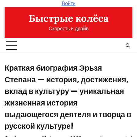
Перейти
Войти
к
Быстрые колёса
содержимому
Скорость и драйв
Краткая биография Эрьзя
Степана — история, достижения,
вклад в культуру — уникальная
жизненная история
выдающегося деятеля и творца в
русской культуре!