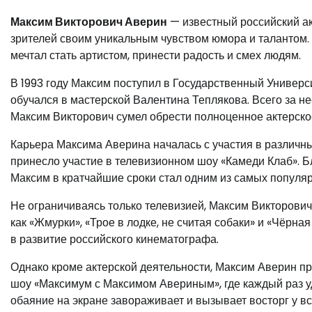
Максим Викторович Аверин
— известный российский ак
зрителей своим уникальным чувством юмора и талантом. Р
мечтал стать артистом, принести радость и смех людям.
В 1993 году Максим поступил в Государственный Универс
обучался в мастерской Валентина Теплякова. Всего за н
Максим Викторович сумел обрести полноценное актерско
Карьера Максима Аверина началась с участия в различны
принесло участие в телевизионном шоу «Камеди Клаб». 
Максим в кратчайшие сроки стал одним из самых популяр
Не ограничиваясь только телевизией, Максим Викторович 
как «Жмурки», «Трое в лодке, не считая собаки» и «Чёрна
в развитие российского кинематографа.
Однако кроме актерской деятельности, Максим Аверин пр
шоу «Максимум с Максимом Авериным», где каждый раз у
обаяние на экране завораживает и вызывает восторг у все