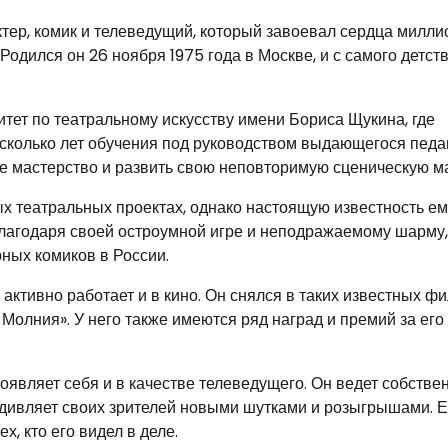
тер, комик и телеведущий, который завоевал сердца милли
одился он 26 ноября 1975 года в Москве, и с самого детст
итет по театральному искусству имени Бориса Щукина, где
есколько лет обучения под руководством выдающегося педа
е мастерство и развить свою неповторимую сценическую м
х театральных проектах, однако настоящую известность ем
Благодаря своей остроумной игре и неподражаемому шарму,
ных комиков в России.
активно работает и в кино. Он снялся в таких известных фи
я Молния». У него также имеются ряд наград и премий за его
оявляет себя и в качестве телеведущего. Он ведет собстве
дивляет своих зрителей новыми шутками и розыгрышами. Е
х, кто его видел в деле.