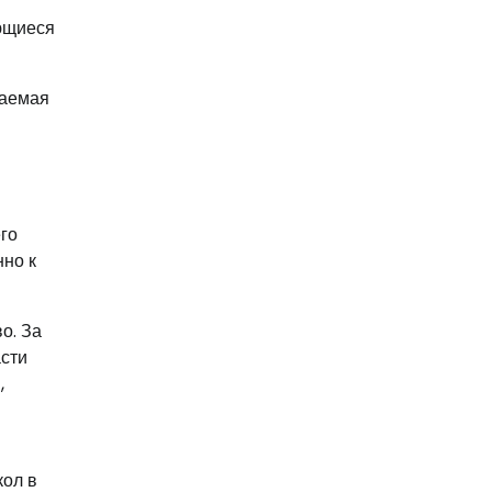
ающиеся
жаемая
его
нно к
о. За
асти
,
кол в