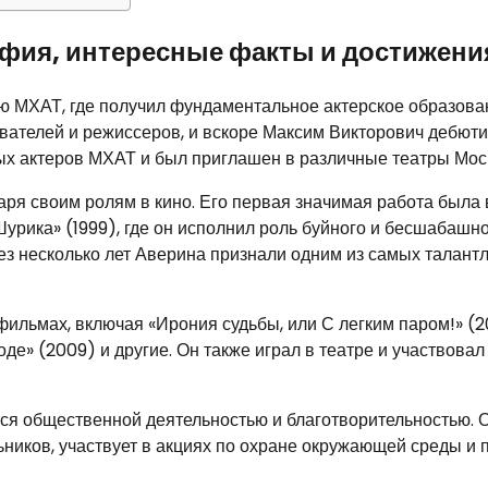
фия, интересные факты и достижени
ю МХАТ, где получил фундаментальное актерское образова
авателей и режиссеров, и вскоре Максим Викторович дебют
ных актеров МХАТ и был приглашен в различные театры Мос
ря своим ролям в кино. Его первая значимая работа была 
рика» (1999), где он исполнил роль буйного и бесшабашн
ерез несколько лет Аверина признали одним из самых талант
ильмах, включая «Ирония судьбы, или С легким паром!» (2
де» (2009) и другие. Он также играл в театре и участвовал
тся общественной деятельностью и благотворительностью. 
ников, участвует в акциях по охране окружающей среды и