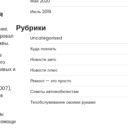
Май 2020
Июль 2019
я
Рубрики
ние.
ировал
Uncategorised
квы.
Куда поехать
в
Новости авто
ого
ливых и
Новости плюс
Ремонт — это просто
007),
Советы автомобилистам
 в
Техобслуживание своими руками
Он
 помощи