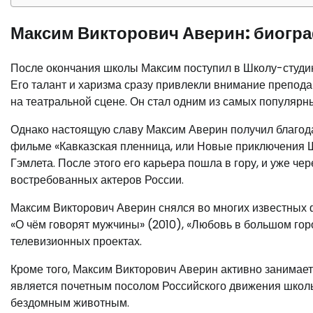
Максим Викторович Аверин: биогра
После окончания школы Максим поступил в Школу-студи
Его талант и харизма сразу привлекли внимание препод
на театральной сцене. Он стал одним из самых популяр
Однако настоящую славу Максим Аверин получил благода
фильме «Кавказская пленница, или Новые приключения Шу
Гэмлета. После этого его карьера пошла в гору, и уже ч
востребованных актеров России.
Максим Викторович Аверин снялся во многих известных ф
«О чём говорят мужчины» (2010), «Любовь в большом горо
телевизионных проектах.
Кроме того, Максим Викторович Аверин активно занимае
является почетным посолом Российского движения школь
бездомным животным.