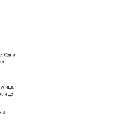
е. Одна
ыл
 улице,
, и до
х и