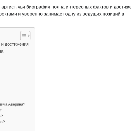
артист, чья биография полна интересных фактов и достиж
ектами и уверенно занимает одну из ведущих позиций в
 и достижения
на
вича Аверина?
а?
а?
на?