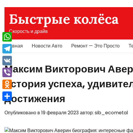
Перейти
к
Быстрые колёса
содержимому
Скорость и драйв
Главная
Новости Авто
Ремонт — Это Просто
Т
WhatsApp
Telegram
Максим Викторович Авер
VK
история успеха, удивите
Viber
Odnoklassniki
достижения
Отправить
Опубликовано в
19 февраля 2023
автор:
sib_ecometal