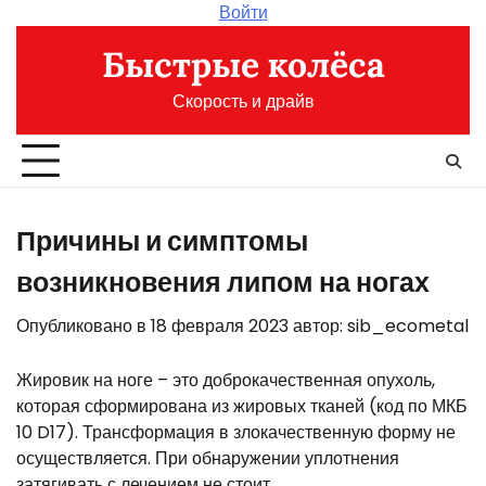
Перейти
Войти
к
Быстрые колёса
содержимому
Скорость и драйв
Причины и симптомы
возникновения липом на ногах
Опубликовано в
18 февраля 2023
автор:
sib_ecometal
Жировик на ноге – это доброкачественная опухоль,
которая сформирована из жировых тканей (код по МКБ
10 D17). Трансформация в злокачественную форму не
осуществляется. При обнаружении уплотнения
затягивать с лечением не стоит.