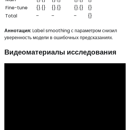
Fine-tune
{}.{}
{}.{}
{}.{}
{}
Total
–
–
–
{}
Аннотация:
Label smoothing с параметром снизил
уверенность модели в ошибочных предсказаниях.
Видеоматериалы исследования