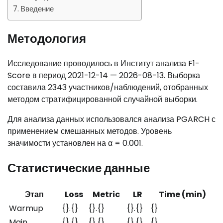
Введение
Методология
Исследование проводилось в Институт анализа F1-
Score в период 2021-12-14 — 2026-08-13. Выборка
составила 2343 участников/наблюдений, отобранных
методом стратифицированной случайной выборки.
Для анализа данных использовался анализа PGARCH с
применением смешанных методов. Уровень
значимости установлен на α = 0.001.
Статистические данные
Этап
Loss
Metric
LR
Time (min)
Warmup
{}.{}
{}.{}
{}.{}
{}
Main
{}.{}
{}.{}
{}.{}
{}