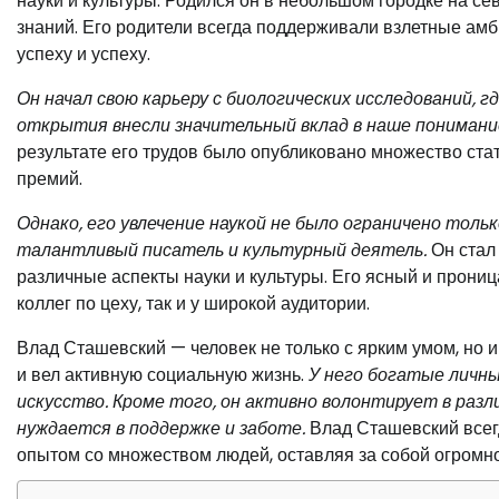
науки и культуры. Родился он в небольшом городке на се
знаний. Его родители всегда поддерживали взлетные амб
успеху и успеху.
Он начал свою карьеру с биологических исследований, г
открытия внесли значительный вклад в наше понимани
результате его трудов было опубликовано множество ста
премий.
Однако, его увлечение наукой не было ограничено толь
талантливый писатель и культурный деятель.
Он стал 
различные аспекты науки и культуры. Его ясный и прониц
коллег по цеху, так и у широкой аудитории.
Влад Сташевский — человек не только с ярким умом, но 
и вел активную социальную жизнь.
У него богатые личны
искусство. Кроме того, он активно волонтирует в раз
нуждается в поддержке и заботе.
Влад Сташевский всегд
опытом со множеством людей, оставляя за собой огромн