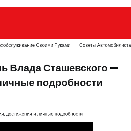
ехобслуживание Своими Руками
Советы Автомобилист
нь Влада Сташевского —
 личные подробности