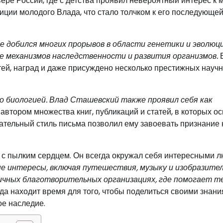
вере России, где с детства проявил невероятный интерес к 
иции молодого Влада, что стало толчком к его последующе
де добился многих прорывов в области генетики и эволюци
е механизмов наследственности и развития организмов.
тей, наград и даже присуждено несколько престижных науч
ко биологией. Влад Сташевский также проявил себя как
автором множества книг, публикаций и статей, в которых о
ательный стиль письма позволил ему завоевать признание к
и с пылким сердцем. Он всегда окружал себя интересными 
е интересы, включая путешествия, музыку и изобразите
личных благотворительных организациях, где помогает т
а находит время для того, чтобы поделиться своими знани
ое наследие.