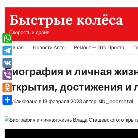
Перейти
к
Быстрые колёса
содержимому
Скорость и драйв
Главная
Новости Авто
Ремонт — Это Просто
Т
WhatsApp
Telegram
Биография и личная жиз
VK
открытия, достижения и
Viber
Odnoklassniki
Опубликовано в
18 февраля 2023
автор:
sib_ecometal
Отправить