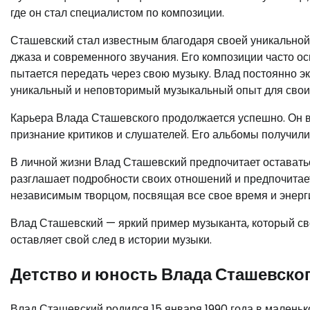
где он стал специалистом по композиции.
Сташевский стал известным благодаря своей уникальной 
джаза и современного звучания. Его композиции часто 
пытается передать через свою музыку. Влад постоянно э
уникальный и неповторимый музыкальный опыт для свои
Карьера Влада Сташевского продолжается успешно. Он вы
признание критиков и слушателей. Его альбомы получил
В личной жизни Влад Сташевский предпочитает оставать
разглашает подробности своих отношений и предпочитае
независимым творцом, посвящая все свое время и энерг
Влад Сташевский — яркий пример музыканта, который сво
оставляет свой след в истории музыки.
Детство и юность Влада Сташевско
Влад Сташевский родился 15 января 1990 года в маленько