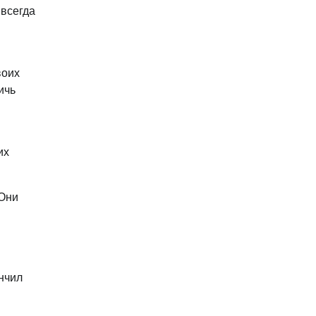
 всегда
воих
ичь
их
 Они
нчил