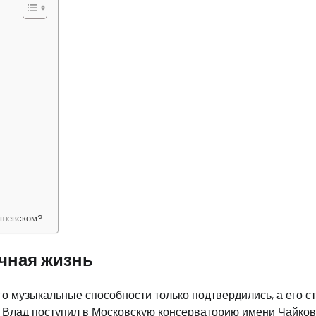
ашевском?
чная жизнь
го музыкальные способности только подтвердились, а его ст
 Влад поступил в Московскую консерваторию имени Чайков