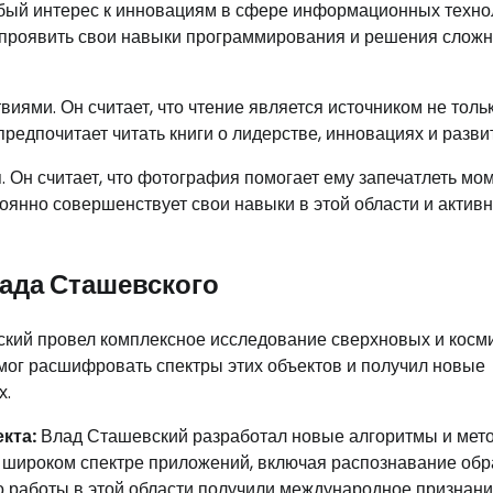
бый интерес к инновациям в сфере информационных техно
ог проявить свои навыки программирования и решения слож
иями. Он считает, что чтение является источником не толь
редпочитает читать книги о лидерстве, инновациях и разви
Он считает, что фотография помогает ему запечатлеть мо
оянно совершенствует свои навыки в этой области и актив
ада Сташевского
кий провел комплексное исследование сверхновых и косм
мог расшифровать спектры этих объектов и получил новые
х.
кта:
Влад Сташевский разработал новые алгоритмы и мет
в широком спектре приложений, включая распознавание обр
о работы в этой области получили международное признани