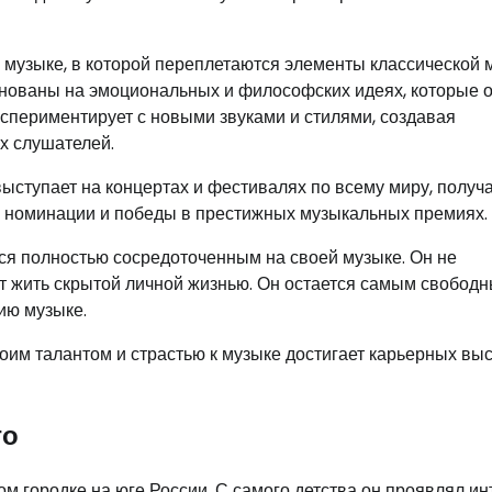
музыке, в которой переплетаются элементы классической 
основаны на эмоциональных и философских идеях, которые 
кспериментирует с новыми звуками и стилями, создавая
х слушателей.
ступает на концертах и фестивалях по всему миру, получ
и номинации и победы в престижных музыкальных премиях.
ся полностью сосредоточенным на своей музыке. Он не
т жить скрытой личной жизнью. Он остается самым свобод
ию музыке.
им талантом и страстью к музыке достигает карьерных выс
го
м городке на юге России. С самого детства он проявлял ин