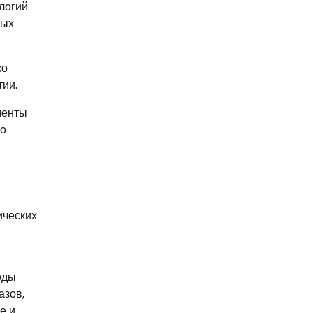
логий.
ных
ко
тии.
менты
но
ических
оды
азов,
е и